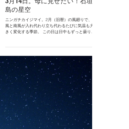
友利恵子
2021年4月7日
3月14日。母に見せたい！石垣
島の星空
ニンガチカイジマイ。2月（旧暦）の風廻りで、北
風と南風が入れ代わり立ち代わるたびに気温も大
きく変化する季節。 この日は日中もずっと曇り空
で肌寒い一日でしたが、石垣島で見た星空を母と
一緒に見たいというゲストと運を天に任せ出発し
ました。...