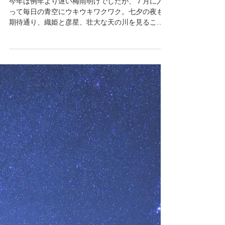
友利恵子
2021年7月8日
7月7日。七夕の星に願いを込め
て。
今年は例年より遅い梅雨明けでしたが、７月に入
って毎日の青空にウキウキワクワク。七夕の夜も
期待通り、織姫と彦星、壮大な天の川を見ること
ができました。おまけに流れ星もたくさん！お客
様も流れ星を見つけるのが上手で、１時間に10個
ほど見ていただくことができました☆彡...