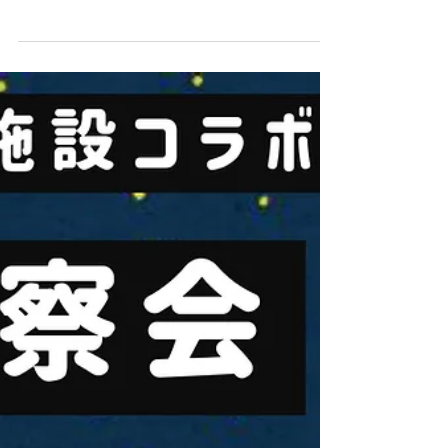
設「星空観察会」
八重山の星空は古くから生活と深く関わってきま
した。 今わたしたちが観光で島を訪れる方々に星
空を案内できているのも、おじーおばーがこの島
の自然と文化を大切にしてきたからこそです。
「星どころか月すらもう何年も見てないさー」...