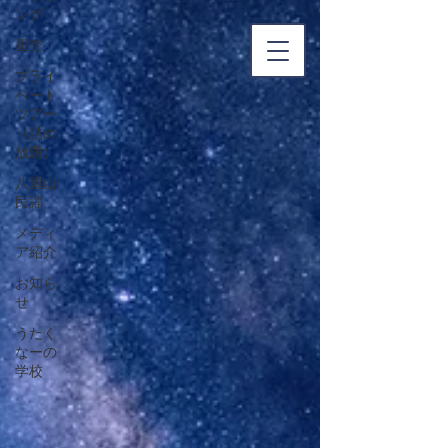
ング
星空
プライ
ベート
ツアー
（詰め
放題）
八重山
民謡
メディ
ア紹介
お知ら
せ
うたく
なーの
学校