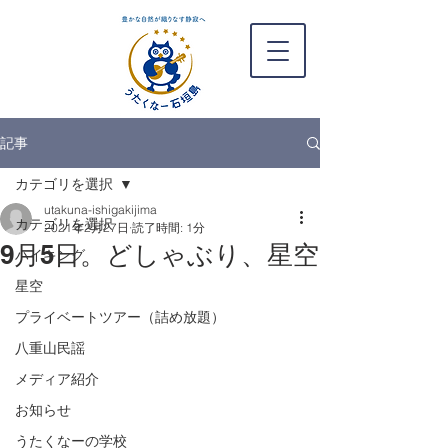
記事
カテゴリを選択
utakuna-ishigakijima
カテゴリを選択
2021年2月27日
読了時間: 1分
9月5日。どしゃぶり、星空
ハイキング
星空
プライベートツアー（詰め放題）
八重山民謡
メディア紹介
お知らせ
うたくなーの学校