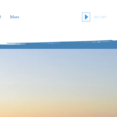
り
More
ON / OFF