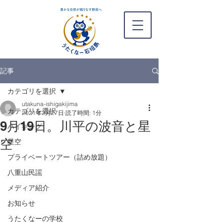
記事
カテゴリを選択
utakuna-ishigakijima
カテゴリを選択
2021年2月27日
読了時間: 1分
9月19日。川平の波音と星
ハイキング
空
星空
プライベートツアー（詰め放題）
八重山民謡
メディア紹介
お知らせ
うたくなーの学校