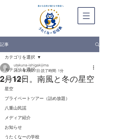
記事
カテゴリを選択
utakuna-ishigakijima
カテゴリを選択
2021年2月27日
読了時間: 1分
2月12日。南風と冬の星空
ハイキング
星空
プライベートツアー（詰め放題）
八重山民謡
メディア紹介
お知らせ
うたくなーの学校