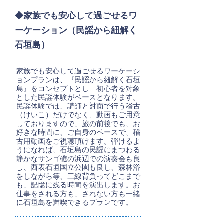
◆家族でも安心して過ごせるワ
ーケーション
（民謡から紐解く
石垣島）
家族でも安心して過ごせるワーケーシ
ョンプランは、『民謡から紐解く石垣
島』をコンセプトとし、初心者を対象
とした民謡体験がベースとなります。
民謡体験では、講師と対面で行う稽古
（けいこ）だけでなく、動画もご用意
しておりますので、旅の前後でも、お
好きな時間に、ご自身のペースで、稽
古用動画をご視聴頂けます。弾けるよ
うになれば、石垣島の民謡にまつわる
静かなサンゴ礁の浜辺での演奏会も良
し、西表石垣国立公園も良し、森林浴
をしながら等、三線背負ってどこまで
も、記憶に残る時間を演出します。お
仕事をされる方も、されない方も一緒
に石垣島を満喫できるプランです。