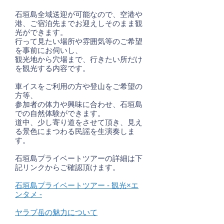
石垣島全域送迎が可能なので、空港や
港、ご宿泊先までお迎えしそのまま観
光ができます。
行って見たい場所や雰囲気等のご希望
を事前にお伺いし、
観光地から穴場まで、行きたい所だけ
を観光する内容です。
車イスをご利用の方や登山をご希望の
方等、
参加者の体力や興味に合わせ、石垣島
での自然体験ができます。
道中、少し寄り道をさせて頂き、見え
る景色にまつわる民謡を生演奏しま
す。
石垣島プライベートツアーの詳細は下
記リンクからご確認頂けます。
石垣島プライベートツアー - 観光×エ
ンタメ -
ヤラブ岳の魅力について