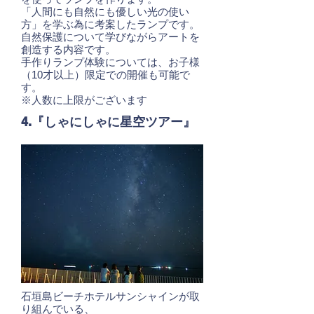
「人間にも自然にも優しい光の使い
方」を学ぶ為に考案したランプです。
自然保護について学びながらアートを
創造する内容です。
手作りランプ体験については、お子様
（10才以上）限定での開催も可能で
す。
※人数に上限がございます
4.『しゃにしゃに星空ツアー』
石垣島ビーチホテルサンシャインが取
り組んでいる、