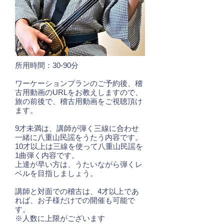
所用時間：30-90分
ワーケーションプランのご予約後、稽
古用動画のURLをお教えしますので、
旅の前後で、稽古用動画をご視聴頂け
ます。
9才未満は、講師が弾く三線に合わせ
一緒に八重山民謡をうたう内容です。
10才以上は三線を使って八重山民謡を
1曲弾く内容です。
上達が早い方は、うたいながら弾くレ
ベルを目指しましょう。
講師と対面での稽古は、4才以上であ
れば、お子様だけでの開催も可能で
す。
※人数に上限がございます