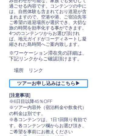
み合わせが可能な、家族でも安心して
過ごせる内容です。コンテンツの中に
は、自然体験も含まれており送迎が含
まれますので、空港や港、ご宿泊先等
ご希望の送迎場所が選択でき、大切な
旅の時間を効率化する事ができます。
4つのコンテンツからお選び頂けれ
ば、地元ガイドがコーディネートし凝
縮された島時間へご案内致します。
​※ワーケーション滞在先の詳細は、
下記リンクからご確認頂けます。
場所 リンク
ツアーお申し込みはこちら▶
[注意事項]
※6日目以降45％OFF
※ツアー内容外（宿泊料金や飲食代）
の料金は別です。
※各コンテンツは、1日1回限り有効で
す。各コンテンツ欄からお選び頂き、
ご希望を事前にお教えください