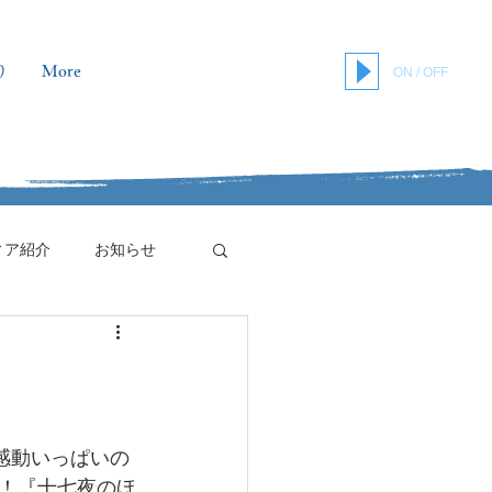
り
More
ON / OFF
ィア紹介
お知らせ
感動いっぱいの
！『十七夜のほ