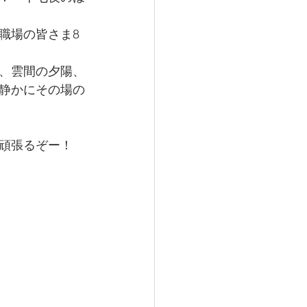
職場の皆さま8
、雲間の夕陽、
静かにその場の
頑張るぞー！