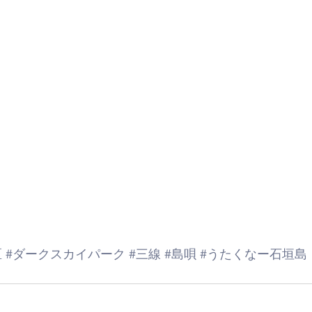
区
#ダークスカイパーク
#三線
#島唄
#うたくなー石垣島