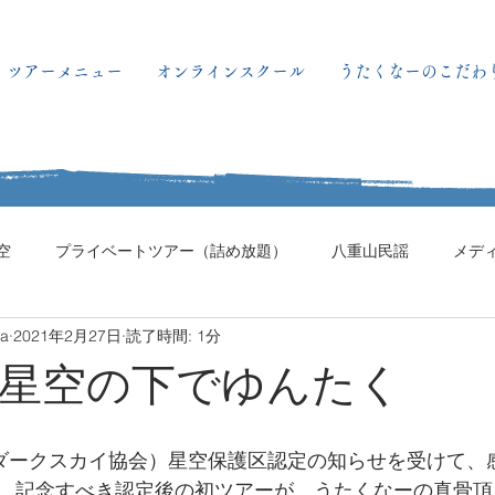
ツアーメニュー
オンラインスクール
うたくなーのこだわ
空
プライベートツアー（詰め放題）
八重山民謡
メデ
ma
2021年2月27日
読了時間: 1分
。星空の下でゆんたく
際ダークスカイ協会）星空保護区認定の知らせを受けて、
。記念すべき認定後の初ツアーが、うたくなーの真骨頂