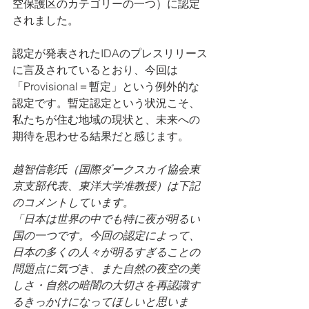
空保護区のカテゴリーの一つ）に認定
されました。
認定が発表されたIDAのプレスリリース
に言及されているとおり、今回は
「Provisional＝暫定」という例外的な
認定です。暫定認定という状況こそ、
私たちが住む地域の現状と、未来への
期待を思わせる結果だと感じます。
越智信彰氏（国際ダークスカイ協会東
京支部代表、東洋大学准教授）は下記
のコメントしています。
「日本は世界の中でも特に夜が明るい
国の一つです。今回の認定によって、
日本の多くの人々が明るすぎることの
問題点に気づき、また自然の夜空の美
しさ・自然の暗闇の大切さを再認識す
るきっかけになってほしいと思いま