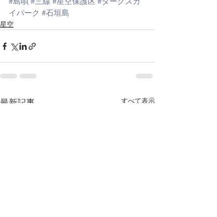
#島唄
#三線
#星空保護区
#ダークスカ
イパーク
#石垣島
星空
すべて表示
最新記事