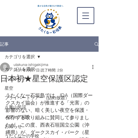
記事
カテゴリを選択
utakuna-ishigakijima
カテゴリを選択
2021年2月27日
読了時間: 2分
日本初★星空保護区認定
ハイキング
星空
うたくなー石垣島では、IDA（国際ダー
プライベートツアー（詰め放題）
クスカイ協会）が推進する「光害」の
八重山民謡
影響のない、暗く美しい夜空を保護・
メディア紹介
保存する取り組みに賛同して参りまし
たが、この度、西表石垣国立公園（沖
お知らせ
縄県）が、ダークスカイ・パーク（星
うたくなーの学校