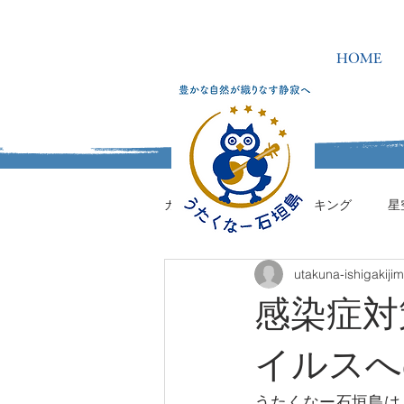
HOME
カテゴリを選択
ハイキング
星
utakuna-ishigakiji
うたくなーの学校
感染症対
イルスへ
うたくなー石垣島は