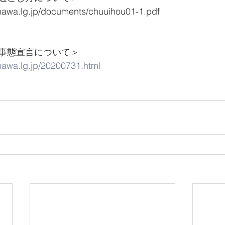
inawa.lg.jp/documents/chuuihou01-1.pdf
事態宣言について＞
inawa.lg.jp/20200731.html