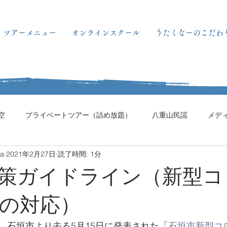
ツアーメニュー
オンラインスクール
うたくなーのこだわ
空
プライベートツアー（詰め放題）
八重山民謡
メデ
ma
2021年2月27日
読了時間: 1分
策ガイドライン（新型コ
の対応）
、石垣市より去る5月15日に発表された「
石垣市新型コ