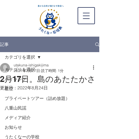
記事
カテゴリを選択
utakuna-ishigakijima
カテゴリを選択
2021年2月27日
読了時間: 1分
2月17日。島のあたたかさ
ハイキング
更新日：
2022年8月24日
星空
プライベートツアー（詰め放題）
八重山民謡
メディア紹介
お知らせ
うたくなーの学校