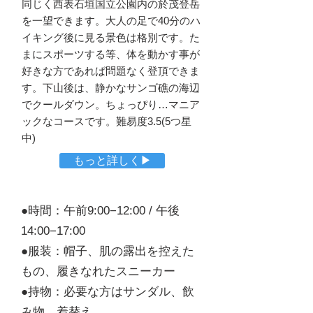
同じく西表石垣国立公園内の於茂登岳
を一望できます。大人の足で40分のハ
イキング後に見る景色は格別です。た
まにスポーツする等、体を動かす事が
好きな方であれば問題なく登頂できま
す。下山後は、静かなサンゴ礁の海辺
でクールダウン。ちょっぴり…マニア
ックなコースです。難易度3.5(5つ星
中)
もっと詳しく▶
●時間：午前9:00−12:00 / 午後
14:00−17:00
●服装：帽子、肌の露出を控えた
もの、履きなれたスニーカー
●持物：必要な方はサンダル、飲
み物、着替え