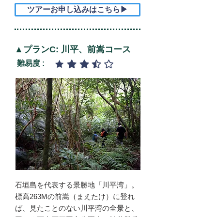
ツアーお申し込みはこちら▶
▲プランC: 川平、前嵩コース
難易度 :
石垣島を代表する景勝地「川平湾」。
標高263Mの前嵩（まえたけ）に登れ
ば、見たことのない川平湾の全景と、