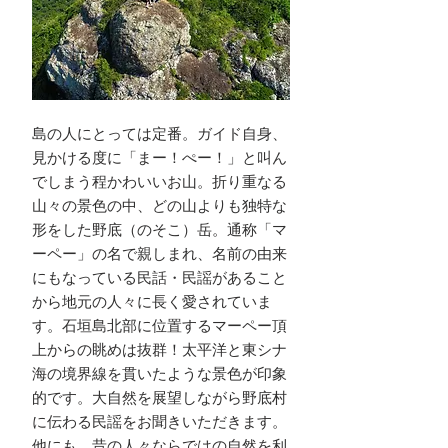
島の人にとっては定番。ガイド自身、
見かける度に「まー！ぺー！」と叫ん
でしまう程かわいいお山。折り重なる
山々の景色の中、どの山よりも独特な
形をした野底（のそこ）岳。通称「マ
ーペー」の名で親しまれ、名前の由来
にもなっている民話・民謡があること
から地元の人々に長く愛されていま
す。石垣島北部に位置するマーペー頂
上からの眺めは抜群！太平洋と東シナ
海の境界線を貫いたような景色が印象
的です。大自然を展望しながら野底村
に伝わる民謡をお聞きいただきます。
他にも、昔の人々ならではの自然を利