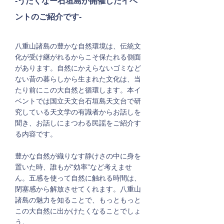
-うたくなー石垣島が開催したイベ
ントの
ご紹介です-
八重山諸島の豊かな自然環境は、伝統文
化が受け継がれるからこそ保たれる側面
があります。自然にかえらないゴミなど
ない昔の暮らしから生まれた文化は、当
たり前にこの大自然と循環します。本イ
ベントでは国立天文台石垣島天文台で研
究している天文学の有識者からお話しを
聞き、お話しにまつわる民謡をご紹介す
る内容です。
豊かな自然が織りなす静けさの中に身を
置いた時、誰もが“効率”など考えませ
ん。五感を使って自然に触れる時間は、
閉塞感から解放させてくれます。八重山
諸島の魅力を知ることで、もっともっと
この大自然に出かけたくなることでしょ
う。