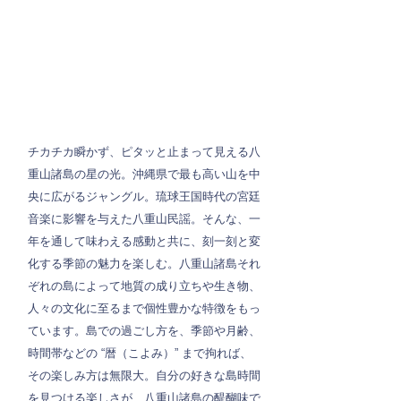
チカチカ瞬かず、ピタッと止まって見える八
重山諸島の星の光。沖縄県で最も高い山を中
央に広がるジャングル。琉球王国時代の宮廷
音楽に影響を与えた八重山民謡。そんな、一
年を通して味わえる感動と共に、刻一刻と変
化する季節の魅力を楽しむ。八重山諸島それ
ぞれの島によって地質の成り立ちや生き物、
人々の文化に至るまで個性豊かな特徴をもっ
ています。島での過ごし方を、季節や月齢、
時間帯などの “暦（こよみ）” まで拘れば、
その楽しみ方は無限大。自分の好きな島時間
を見つける楽しさが、八重山諸島の醍醐味で