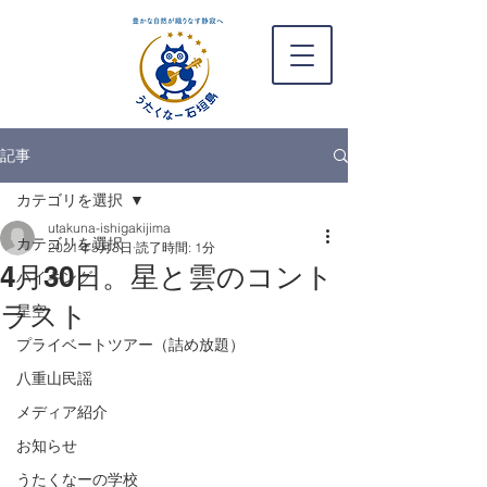
記事
カテゴリを選択
utakuna-ishigakijima
カテゴリを選択
2021年5月3日
読了時間: 1分
4月30日。星と雲のコント
ハイキング
ラスト
星空
プライベートツアー（詰め放題）
八重山民謡
メディア紹介
お知らせ
うたくなーの学校