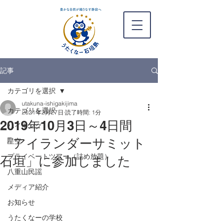
記事
カテゴリを選択
utakuna-ishigakijima
カテゴリを選択
2021年2月27日
読了時間: 1分
2019年10月3日～4日間
ハイキング
「アイランダーサミット
星空
プライベートツアー（詰め放題）
石垣」に参加しました
八重山民謡
メディア紹介
お知らせ
うたくなーの学校