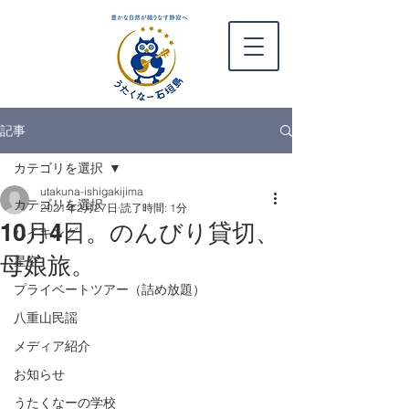
記事
カテゴリを選択
utakuna-ishigakijima
カテゴリを選択
2021年2月27日
読了時間: 1分
10月4日。のんびり貸切、
ハイキング
母娘旅。
星空
プライベートツアー（詰め放題）
八重山民謡
メディア紹介
お知らせ
うたくなーの学校