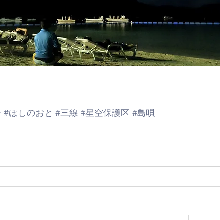
ー
#ほしのおと
#三線
#星空保護区
#島唄