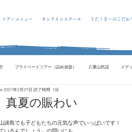
ツアーメニュー
オンラインスクール
うたくなーのこだわ
空
プライベートツアー（詰め放題）
八重山民謡
メデ
ma
2021年2月27日
読了時間: 1分
日。真夏の賑わい
山諸島でも子どもたちの元気な声でいっぱいです！
ているんでしょう」の問いにも、