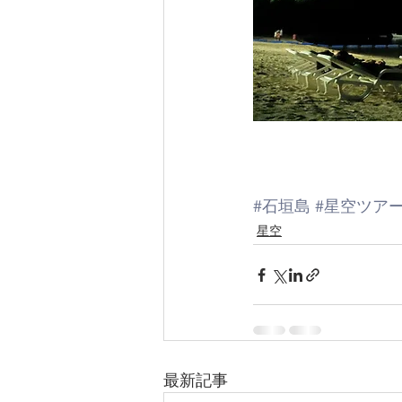
#石垣島
#星空ツア
星空
最新記事