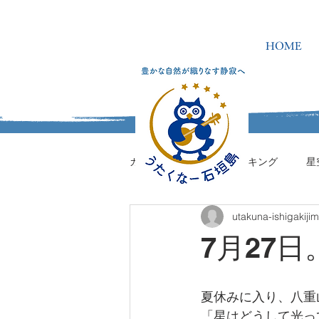
HOME
カテゴリを選択
ハイキング
星
utakuna-ishigakiji
うたくなーの学校
7月27
夏休みに入り、八重
「星はどうして光っ