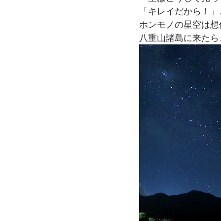
「キレイだから！」
ホンモノの星空は想
八重山諸島に来たら