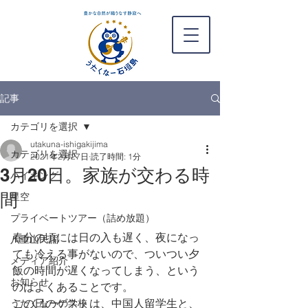
記事
カテゴリを選択
utakuna-ishigakijima
カテゴリを選択
2021年2月27日
読了時間: 1分
3月20日。家族が交わる時
ハイキング
間
星空
プライベートツアー（詰め放題）
春分の頃には日の入も遅く、夜になっ
八重山民謡
ても冷える事がないので、ついつい夕
メディア紹介
飯の時間が遅くなってしまう、という
お知らせ
のはよくあることです。
この日のゲストは、中国人留学生と、
うたくなーの学校