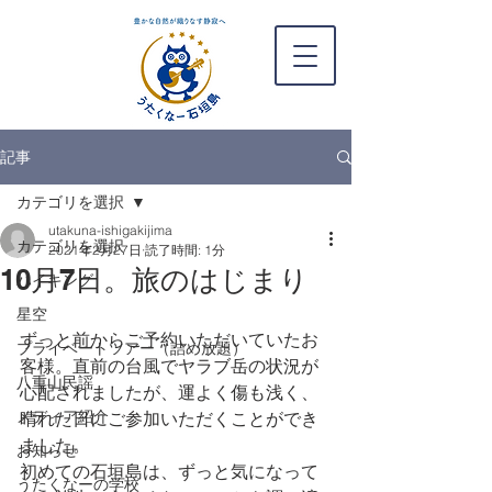
記事
カテゴリを選択
utakuna-ishigakijima
カテゴリを選択
2021年2月27日
読了時間: 1分
10月7日。旅のはじまり
ハイキング
星空
ずっと前からご予約いただいていたお
プライベートツアー（詰め放題）
客様。直前の台風でヤラブ岳の状況が
八重山民謡
心配されましたが、運よく傷も浅く、
メディア紹介
晴れた日にご参加いただくことができ
ました。
お知らせ
初めての石垣島は、ずっと気になって
うたくなーの学校