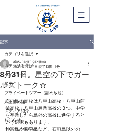
記事
カテゴリを選択
utakuna-ishigakijima
カテゴリを選択
2021年2月27日
読了時間: 1分
8月31日。星空の下でガー
ハイキング
ルズトーク☆
星空
プライベートツアー（詰め放題）
石垣島の高校は八重山高校・八重山商
八重山民謡
業高校・八重山農業高校の３つ。中学
メディア紹介
を卒業したら島外の高校に進学すると
お知らせ
いう選択もあります。
竹富島や西表島など、石垣島以外の
うたくなーの学校