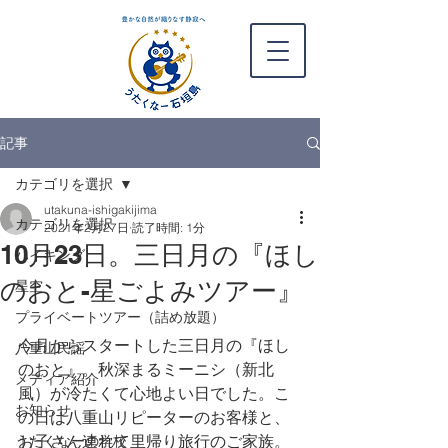
記事
カテゴリを選択
utakuna-ishigakijima
カテゴリを選択
2021年2月27日
読了時間: 1分
10月23日。三日月の『ほし
ハイキング
のおと-星ごよみツアー』
星空
プライベートツアー（詰め放題）
今月からスタートした三日月の『ほし
八重山民謡
のおと』。秋深まるミーニシ（新北
メディア紹介
風）が冷たくて心地よい日でした。こ
お知らせ
の日は八重山リピーターのお客様と、
お子さん連れて里帰り旅行のご家族。
うたくなーの学校