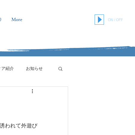
り
More
ON / OFF
ィア紹介
お知らせ
誘われて外遊び
。