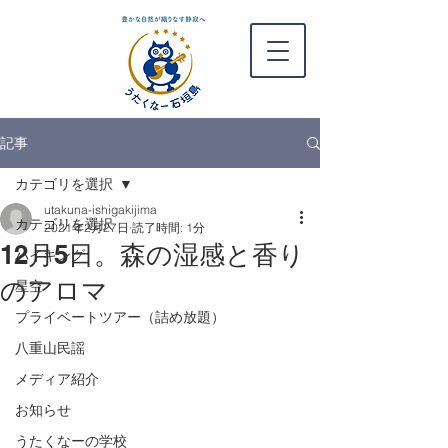
記事
カテゴリを選択
utakuna-ishigakijima
カテゴリを選択
2021年2月27日
読了時間: 1分
12月5日。森の湿感と香り
ハイキング
のアロマ
星空
プライベートツアー（詰め放題）
八重山民謡
メディア紹介
お知らせ
うたくなーの学校