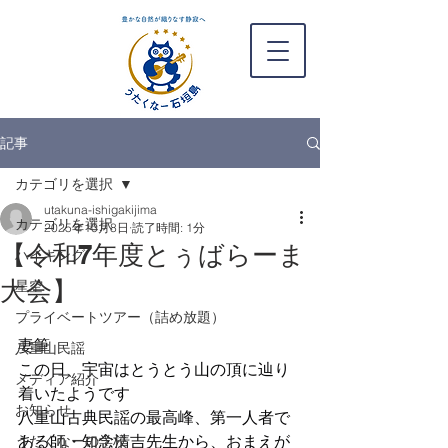
記事
カテゴリを選択
utakuna-ishigakijima
カテゴリを選択
2025年10月8日
読了時間: 1分
【令和7年度とぅばらーま
ハイキング
大会】
星空
プライベートツアー（詰め放題）
妻筆
八重山民謡
この日、宇宙はとうとう山の頂に辿り
メディア紹介
着いたようです
お知らせ
八重山古典民謡の最高峰、第一人者で
ある師・知念清吉先生から、おまえが
うたくなーの学校